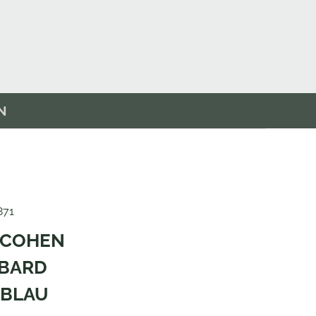
N
871
 COHEN
 BARD
LBLAU