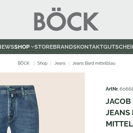
NEWS
SHOP
STORE
BRANDS
KONTAKT
GUTSCHEI
BÖCK
Shop
Jeans
Jeans Bard mittelblau
ArtNr.
6066
JACOB
JEANS
MITTE