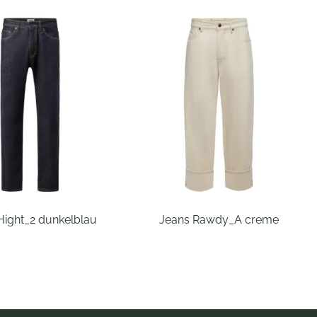
s Rawdy_A creme
Jeans Dian weiß