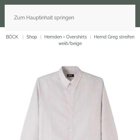
Zum Hauptinhalt springen
BÖCK
Shop
Hemden + Overshirts
Hemd Greg streifen
weiß/beige