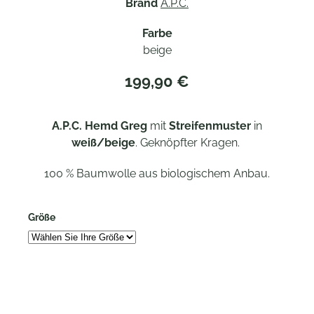
Brand
A.P.C.
Farbe
beige
199,90 €
A.P.C. Hemd Greg
mit
Streifenmuster
in
weiß/beige
. Geknöpfter Kragen.
100 % Baumwolle aus biologischem Anbau.
Größe