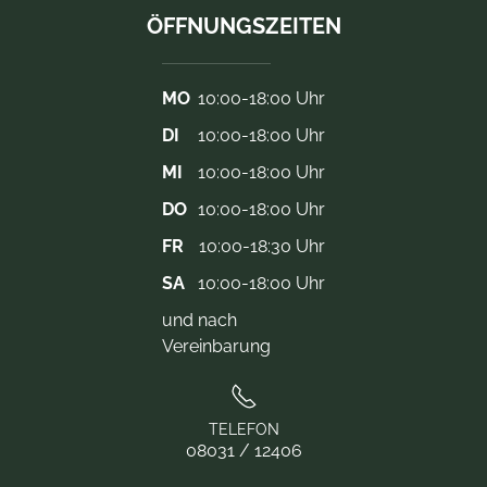
ÖFFNUNGSZEITEN
MO
10:00-18:00 Uhr
DI
10:00-18:00 Uhr
MI
10:00-18:00 Uhr
DO
10:00-18:00 Uhr
FR
10:00-18:30 Uhr
SA
10:00-18:00 Uhr
und nach
Vereinbarung
TELEFON
08031 / 12406