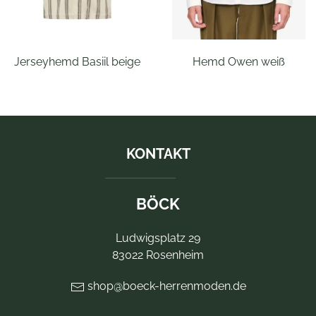
Hemd Owen weiß
Hemd Slimline hellblau
streifen
KONTAKT
BÖCK
Ludwigsplatz 29
83022 Rosenheim
shop@boeck-herrenmoden.de