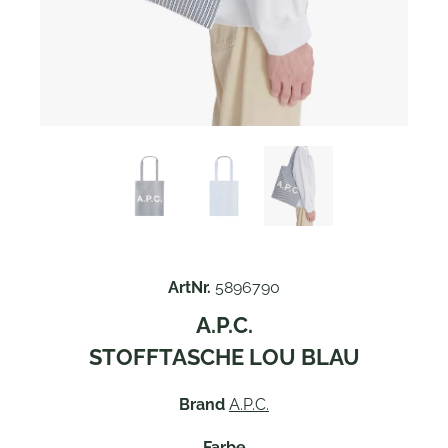
ArtNr.
5896790
A.P.C.
STOFFTASCHE LOU BLAU
Brand
A.P.C.
Farbe