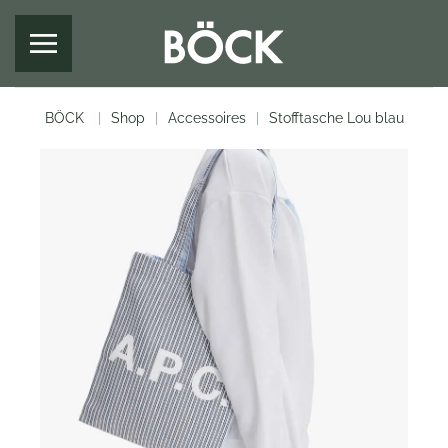
Zum Hauptinhalt springen
BÖCK
Shop
Accessoires
Stofftasche Lou blau